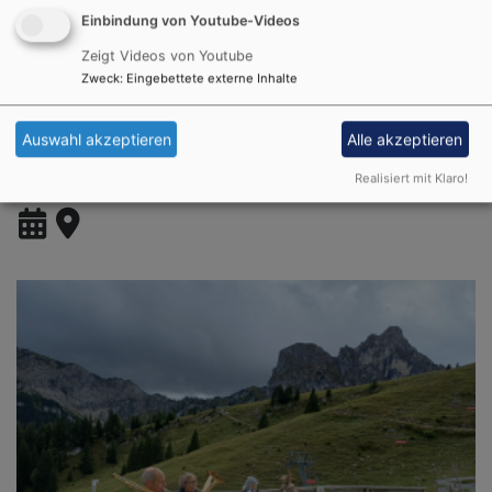
Einbindung von Youtube-Videos
Zeigt Videos von Youtube
Zweck
:
Eingebettete externe Inhalte
So, 16.8. 9:30 Uhr
Gottesdienst
Auswahl akzeptieren
Alle akzeptieren
mit Prädikant Jochen Schneider, anschl. Kirchencafé
Realisiert mit Klaro!
Pfronten
Evang.-luth. Auferstehungskirche, Pfronten