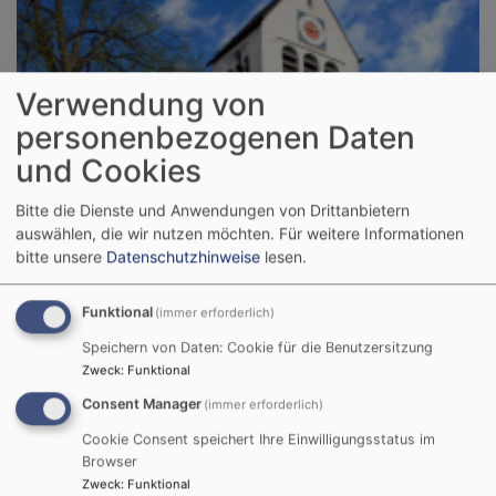
Verwendung von
personenbezogenen Daten
Do, 13.8. 20-21 Uhr
und Cookies
Filmmusik auf der Orgel
Bitte die Dienste und Anwendungen von Drittanbietern
Wort und Musik - Filmmusik auf der Orgel im Licht
auswählen, die wir nutzen möchten.
Für weitere Informationen
christlichen Glaubens,
bitte unsere
Datenschutzhinweise
lesen.
Pfarrer Peter Neubert
Füssen
Christuskirche Füssen
Funktional
(immer erforderlich)
Speichern von Daten: Cookie für die Benutzersitzung
Zweck
:
Funktional
Consent Manager
(immer erforderlich)
Cookie Consent speichert Ihre Einwilligungsstatus im
Browser
Zweck
:
Funktional