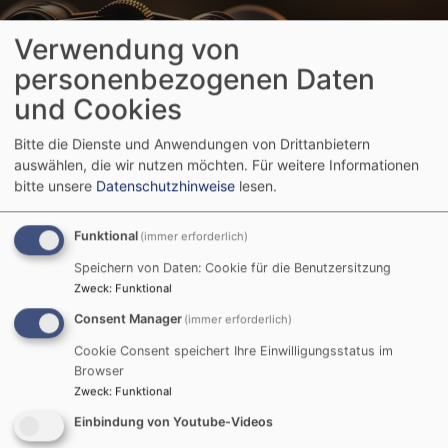
Verwendung von
personenbezogenen Daten
und Cookies
Startseite
Schaukasten
Bitte die Dienste und Anwendungen von Drittanbietern
auswählen, die wir nutzen möchten.
Für weitere Informationen
Schaukasten
bitte unsere
Datenschutzhinweise
lesen.
Funktional
(immer erforderlich)
Hier finden Sie die
aktuellen Plakate und Flyer
unserer
Speichern von Daten: Cookie für die Benutzersitzung
Gemeinde. Mit einem Rechtsklick können Sie das Bild
Zweck
:
Funktional
in einem neuem Fenster öffnen. Dann lässt es sich
Consent Manager
(immer erforderlich)
herunterladen oder auch direkt per e-mail weiterleiten.
Cookie Consent speichert Ihre Einwilligungsstatus im
Gerne können Sie es als Einladung an Freund*innen
Browser
und Interessierte verschicken. Herzlichen Dank.
Zweck
:
Funktional
Einbindung von Youtube-Videos