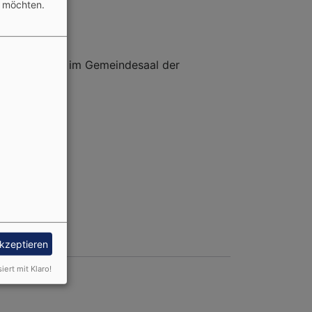
n möchten.
 - 21.00 Uhr im Gemeindesaal der
akzeptieren
siert mit Klaro!