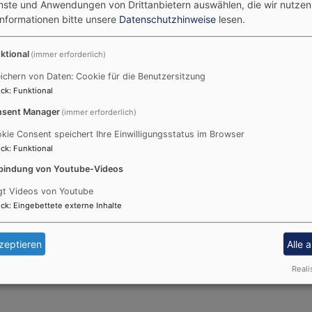
enste und Anwendungen von Drittanbietern auswählen, die wir nutze
Informationen bitte unsere
Datenschutzhinweise
lesen.
Posaunenchor
ktional
(immer erforderlich)
Unser Posaunenchor probt jeden Mittwoch von 19.30
ichern von Daten: Cookie für die Benutzersitzung
Auferstehungskirche. Leiter ist Peter Engelmann.
ck
:
Funktional
Hier finden Sie zwei interessante Videos:
sent Manager
(immer erforderlich)
kie Consent speichert Ihre Einwilligungsstatus im Browser
Erklärvideo: "Was ist ein Posaunenchor?"
ck
:
Funktional
Imagefilm für Posaunenchöre
bindung von Youtube-Videos
gt Videos von Youtube
ck
:
Eingebettete externe Inhalte
zeptieren
Alle 
 verschiedenen Varianten
Reali