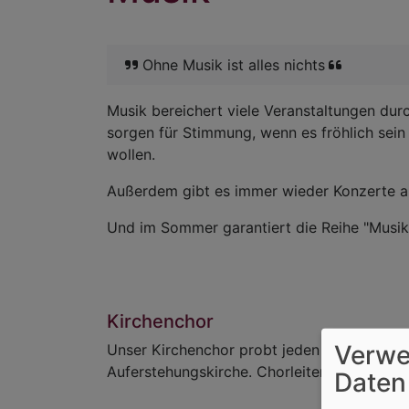
Ohne Musik ist alles nichts
Musik bereichert viele Veranstaltungen dur
sorgen für Stimmung, wenn es fröhlich sein 
wollen.
Außerdem gibt es immer wieder Konzerte au
Und im Sommer garantiert die Reihe "Musik
Kirchenchor
Verwe
Unser Kirchenchor probt jeden Dienstag vo
Auferstehungskirche. Chorleiterin ist Brigitt
Daten