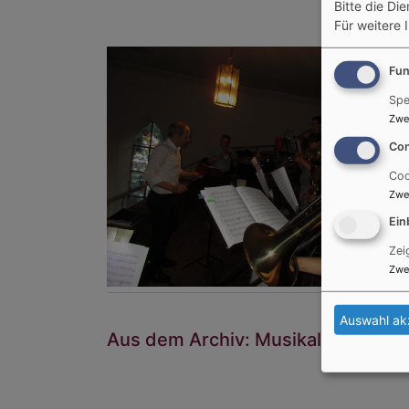
Bitte die Di
Für weitere 
Fun
Spe
Zwe
Con
Coo
Zwe
Ein
Zei
Zwe
Auswahl ak
Aus dem Archiv: Musikalisches in