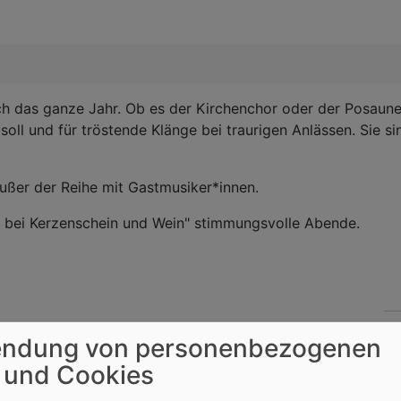
ch das ganze Jahr. Ob es der Kirchenchor oder der Posaune
soll und für tröstende Klänge bei traurigen Anlässen. Sie s
ßer der Reihe mit Gastmusiker*innen.
 bei Kerzenschein und Wein" stimmungsvolle Abende.
ndung von personenbezogenen
n 20.00 - 21.30 Uhr im Gemeindesaal der
e Stender.
 und Cookies