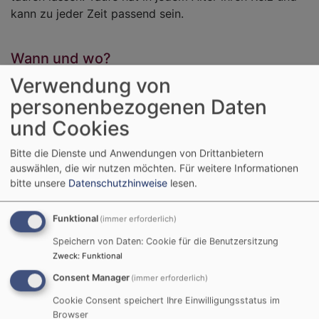
kann zu jeder Zeit passend sein.
Wann und wo?
Verwendung von
Eine Taufe kann im Rahmen des
Sonntagsgottesdienstes stattfinden oder in einem
personenbezogenen Daten
besonderen Taufgottesdienst als Familienfeier (meist
und Cookies
samstags). Auch die Möglichkeit für eine Taufe unter
freiem Himmel an einem See, Fluss oder Wasserfall
Bitte die Dienste und Anwendungen von Drittanbietern
besteht.
auswählen, die wir nutzen möchten.
Für weitere Informationen
bitte unsere
Datenschutzhinweise
lesen.
Um einen Termin zu vereinbaren, wenden Sie sich bitte
an das Pfarramt. Der zuständige Pfarrer wird sich dann
Funktional
(immer erforderlich)
wegen eines Taufgesprächs mit Ihnen in Verbindung
Speichern von Daten: Cookie für die Benutzersitzung
setzen. Da können dann alle Fragen geklärt und Ihre
Zweck
:
Funktional
persönlichen Anregungen aufgenommen werden.
Consent Manager
(immer erforderlich)
Cookie Consent speichert Ihre Einwilligungsstatus im
Wie läuft ein Taufgespräch ab?
Browser